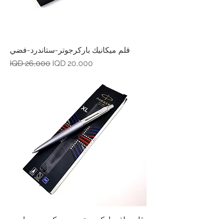
قلم ميكانيك باركرجوتر-ستاندرد-فضي
Regular Price
Sale Price
IQD 26,000
IQD 20,000