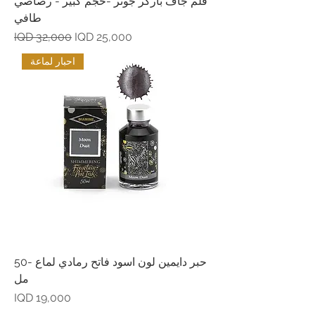
قلم جاف باركر جوتر -حجم كبير - رصاصي
طافي
Regular Price
Sale Price
IQD 32,000
IQD 25,000
احبار لماعة
حبر دايمين لون اسود فاتح رمادي لماع -50
مل
Price
IQD 19,000