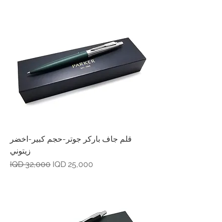
قلم جاف باركر جوتر-حجم كبير-اخضر
زيتوني
Regular Price
Sale Price
IQD 32,000
IQD 25,000