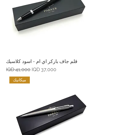
قلم جاف باركر اي ام - اسود كلاسيك
Regular Price
Sale Price
IQD 41,000
IQD 37,000
ميكانيك