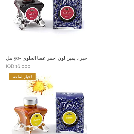
حبر دايمين لون احمر عصا الحلوى -50 مل
Price
IQD 16,000
احبار لماعة