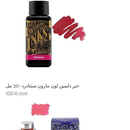
حبر دايمين لون مارون ستنادرد -30 مل
Price
IQD 6,000